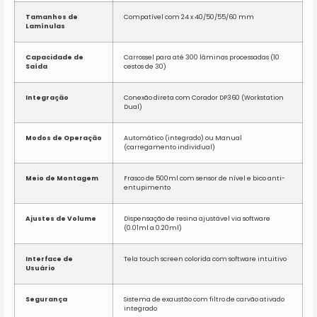
Tamanhos de
Compatível com 24 x 40/50/55/60 mm
Lamínulas
Capacidade de
Carrossel para até 300 lâminas processadas (10
Saída
cestos de 30)
Integração
Conexão direta com Corador DP360 (Workstation
Dual)
Modos de Operação
Automático (integrado) ou Manual
(carregamento individual)
Meio de Montagem
Frasco de 500ml com sensor de nível e bico anti-
entupimento
Ajustes de Volume
Dispensação de resina ajustável via software
(0.01ml a 0.20ml)
Interface de
Tela touch screen colorida com software intuitivo
Usuário
Segurança
Sistema de exaustão com filtro de carvão ativado
integrado