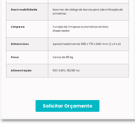
Rastreabilidade
Scanner de código de barras para identificação de
amostras
Limpeza
Função de limpeza automática do bico
dispensador
Dimensões
Aproximadamente 660 x 770 x 640 mm (L x P x A)
Peso
Cerca de 85 kg
Alimentação
100-240V, 50/60 Hz
Solicitar Orçamento