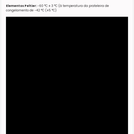
Elementos Peltier:
−60 °C ± 3 °C (à temperatura da prateleira de
congelamento de −42 °C (±5 °C)