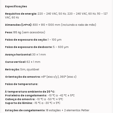
Especificações
Requisitos de energia:
220 – 240 VAC, 50 Hz; 220 – 240 VAC, 60 Hz; 110 – 127
VAC, 60 Hz
Dimensões (L×P×A):
830 × 910 × 1300 mm (incluindo a roda de mão)
Peso:
185 kg (sem acessórios)
Faixa de espessura da seção:
1 – 100 µm
Faixa de espessura de desbaste:
5 – 600 µm
Avanço horizontal:
30 ± 1 mm
Curso vertical:
62 ± 1 mm
Retração:
Sim, ajustável
Orientação da amostra:
±8° (eixo x/y), 360° (eixo z)
Faixa de temperatura:
À temperatura ambiente de 20 °C:
Prateleira de congelamento:
−10 °C a −42 °C ± 5°C
Cabeça da amostra:
−10 °C a −50 °C ± 5°C
Suporte da lâmina:
−15 °C a −30 °C ± 5°C
Estações de congelamento
: 18 estações + 2 elementos Peltier