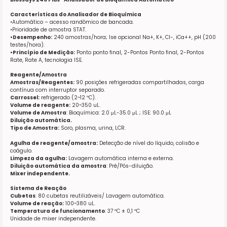
Características do Analisador de Bioquímica
•Automático – acesso randômico de bancada.
•Prioridade de amostra STAT.
•Desempenho:
240 amostras/hora; Ise opcional Na+, K+, Cl-, iCa++, pH (200
testes/hora).
•Princípio de Medição:
Ponto ponto final, 2-Pontos Ponto final, 2-Pontos
Rate, Rate A, tecnologia ISE.
Reagente/Amostra
Amostras/Reagentes:
90 posições refrigeradas compartilhadas, carga
contínua com interruptor separado.
Carrossel:
refrigerado (2~12 ºC).
Volume de reagente:
20~350 uL.
Volume de Amostra
:
Bioquímica:
2.0 μL-35.0 μL ;
ISE
: 90.0 μL
Diluição automática.
Tipo de Amostra:
Soro, plasma, urina, LCR.
Agulha de reagente/amostra:
Detecção de nível do líquido, colisão e
coágulo.
Limpeza da agulha:
Lavagem automática interna e externa.
Diluição automática da amostra
: Pré/Pós-diluição.
Mixer independente.
Sistema de Reação
Cubetas
: 80 cubetas reutilizáveis/ Lavagem automática.
Volume de reação:
100~380 uL.
Temperatura de funcionamento
: 37 ºC ± 0,1 ºC
Unidade de mixer independente.