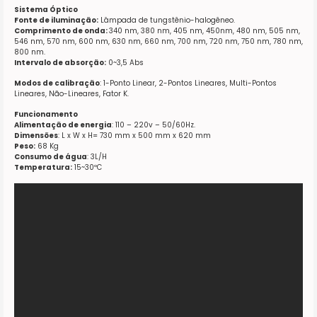
Sistema Óptico
Fonte de iluminação:
Lâmpada de tungstênio-halogêneo.
Comprimento de onda:
340 nm, 380 nm, 405 nm, 450nm, 480 nm, 505 nm,
546 nm, 570 nm, 600 nm, 630 nm, 660 nm, 700 nm, 720 nm, 750 nm, 780 nm,
800 nm.
Intervalo de absorção:
0~3,5 Abs
Modos de calibração
: 1-Ponto Linear, 2-Pontos Lineares, Multi-Pontos
Lineares, Não-Lineares, Fator K.
Funcionamento
Alimentação de energia
: 110 – 220v – 50/60Hz.
Dimensões
: L x W x H= 730 mm x 500 mm x 620 mm
Peso:
68 Kg
Consumo de água
: 3L/H
Temperatura:
15~30ºC